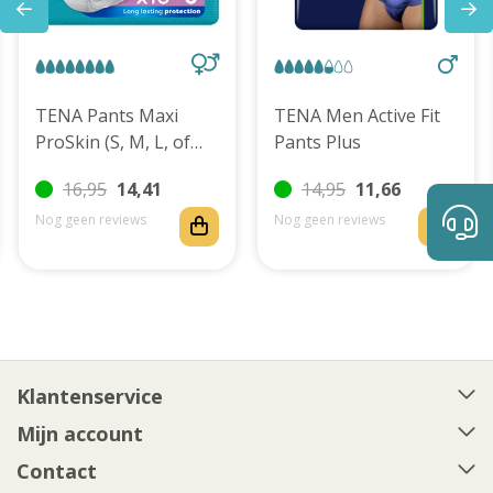
TENA Pants Maxi
TENA Men Active Fit
ProSkin (S, M, L, of
Pants Plus
XL)
16,95
14,41
14,95
11,66
Nog geen reviews
Nog geen reviews
Klantenservice
Mijn account
Contact