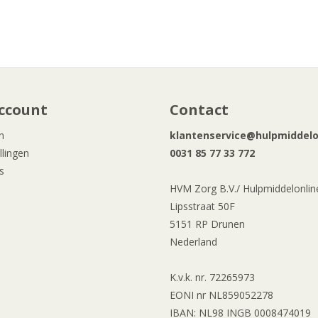
ccount
Contact
n
klantenservice@hulpmiddelon
llingen
0031 85 77 33 772
s
HVM Zorg B.V./ Hulpmiddelonline
Lipsstraat 50F
5151 RP Drunen
Nederland
K.v.k. nr. 72265973
EONI nr NL859052278
IBAN: NL98 INGB 0008474019