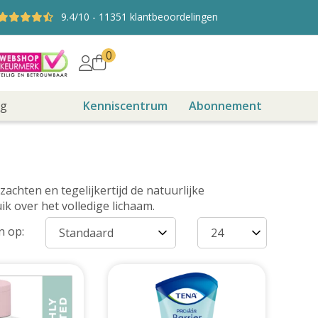
9.4
/10
-
11351
klantbeoordelingen
0
ng
Kenniscentrum
Abonnement
chten en tegelijkertijd de natuurlijke
k over het volledige lichaam.
n op: