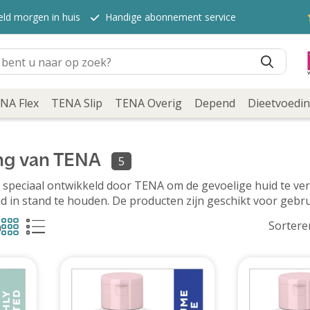
eld morgen in huis
Handige abonnement service
NA Flex
TENA Slip
TENA Overig
Depend
Dieetvoedi
ng van TENA
5
peciaal ontwikkeld door TENA om de gevoelige huid te verza
d in stand te houden. De producten zijn geschikt voor gebrui
Sortere
n