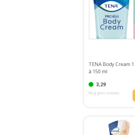
Huidverzorging
Depend
Depend voor Mannen
Depend voor Vrouwen
Depend Slip
Dieetvoeding
Verschillende soorten incontinentie
Kenniscentrum
Abonnement
TENA Body Cream 1
à 150 ml
3,29
Nog geen reviews