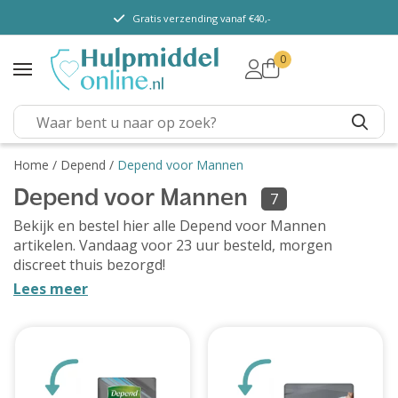
Gratis verzending vanaf €40,-
0
TENA Lady
TENA Men
TENA Pants (m/v)
TENA Flex
Home
/
Depend
/
Depend voor Mannen
TENA Slip
Depend voor Mannen
7
Bekijk en bestel hier alle Depend voor Mannen
TENA Overig
artikelen. Vandaag voor 23 uur besteld, morgen
Depend
discreet thuis bezorgd!
Lees meer
Dieetvoeding
Verschillende soorten
incontinentie
Kenniscentrum