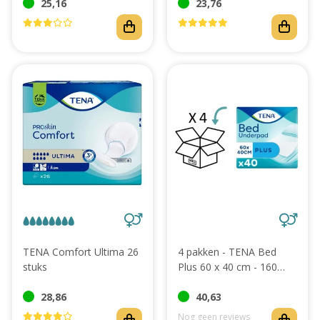
25,16
23,76
TENA Comfort Ultima 26
4 pakken - TENA Bed
stuks
Plus 60 x 40 cm - 160
stuks
28,86
40,63
Nog geen reviews