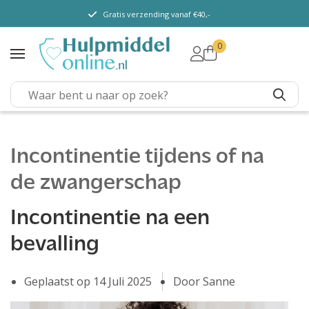
Gratis verzending vanaf €40,-
0
TENA Lady
TENA Men
TENA Pants (m/v)
TENA Flex
TENA Slip
Incontinentie tijdens of na
TENA Overig
de zwangerschap
Depend
Incontinentie na een
Dieetvoeding
bevalling
Verschillende soorten
incontinentie
Geplaatst op
14 Juli 2025
Door Sanne
Kenniscentrum