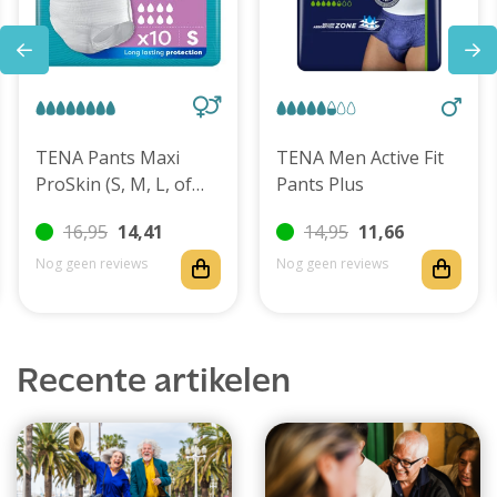
TENA Pants Maxi
TENA Men Active Fit
ProSkin (S, M, L, of
Pants Plus
XL)
16,95
14,41
14,95
11,66
Nog geen reviews
Nog geen reviews
Recente artikelen