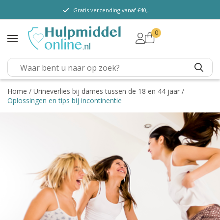
Gratis verzending vanaf €40,-
0
TENA Lady
TENA Men
TENA Pants (m/v)
TENA Flex
Home
/
Urineverlies bij dames tussen de 18 en 44 jaar
/
Oplossingen en tips bij incontinentie
TENA Slip
TENA Overig
Depend
Dieetvoeding
Verschillende soorten
incontinentie
Kenniscentrum