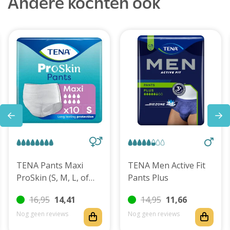
Andere kochten ook
TENA Pants Maxi
TENA Men Active Fit
ProSkin (S, M, L, of
Pants Plus
XL)
16,95
14,41
14,95
11,66
Nog geen reviews
Nog geen reviews