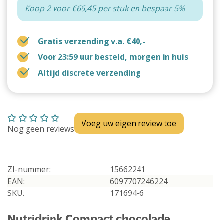
Koop 2 voor €66,45 per stuk en bespaar 5%
Gratis verzending v.a. €40,-
Voor 23:59 uur besteld, morgen in huis
Altijd discrete verzending
Voeg uw eigen review toe
Nog geen reviews
ZI-nummer:
15662241
EAN:
6097707246224
SKU:
171694-6
Nutridrink Compact chocolade