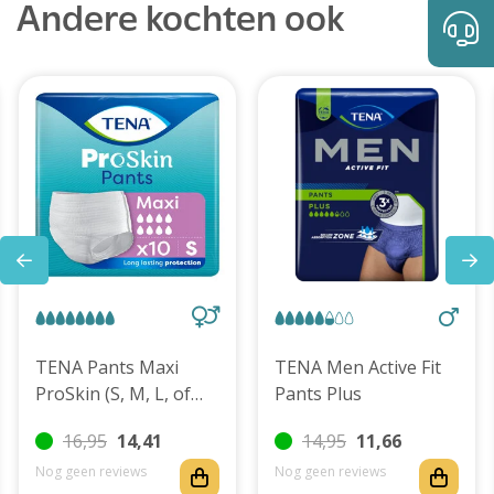
Andere kochten ook
TENA Pants Maxi
TENA Men Active Fit
ProSkin (S, M, L, of
Pants Plus
XL)
16,95
14,41
14,95
11,66
Nog geen reviews
Nog geen reviews