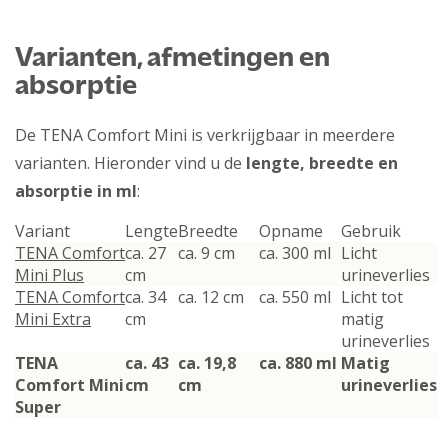
Varianten, afmetingen en
absorptie
De TENA Comfort Mini is verkrijgbaar in meerdere
varianten. Hieronder vind u de
lengte, breedte en
absorptie in ml
:
Variant
Lengte
Breedte
Opname
Gebruik
TENA Comfort
ca. 27
ca. 9 cm
ca. 300 ml
Licht
Mini Plus
cm
urineverlies
TENA Comfort
ca. 34
ca. 12 cm
ca. 550 ml
Licht tot
Mini Extra
cm
matig
urineverlies
TENA
ca. 43
ca. 19,8
ca. 880 ml
Matig
Comfort Mini
cm
cm
urineverlies
Super