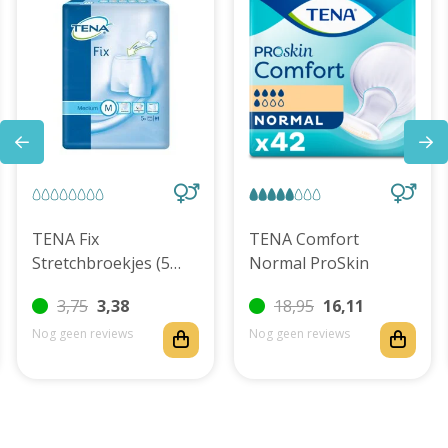
TENA Fix
TENA Comfort
Stretchbroekjes (5
Normal ProSkin
stuks) (S t/m XXXL)
3,75
3,38
18,95
16,11
Nog geen reviews
Nog geen reviews