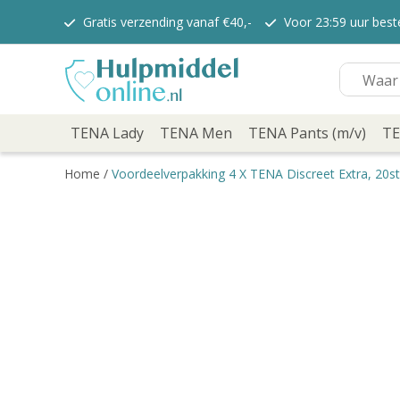
Gratis verzending vanaf €40,-
Voor 23:59 uur best
TENA Lady
TENA Discreet inlegkruisjes
TENA Discreet verbanden
TENA Lady Pants
TENA Men
TENA Pants (m/v)
TENA Lady
TENA Men
TENA Pants (m/v)
TE
Voordeelverpakkingen
TENA Pants Normal
Home
/
Voordeelverpakking 4 X TENA Discreet Extra, 20s
TENA Pants Maxi
TENA Pants Super
TENA Pants Plus
TENA Flex
TENA Slip
TENA Overig
TENA Comfort
TENA Fix
TENA Bed
Verzorging
Verzorgend wassen