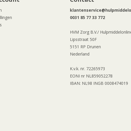
n
klantenservice@hulpmiddelon
llingen
0031 85 77 33 772
s
HVM Zorg B.V./ Hulpmiddelonline
Lipsstraat 50F
5151 RP Drunen
Nederland
K.v.k. nr. 72265973
EONI nr NL859052278
IBAN: NL98 INGB 0008474019