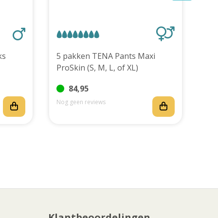
stuks
5 pakken TENA Pants Maxi
ProSkin (S, M, L, of XL)
84,95
Nog geen reviews
Nog
Klantbeoordelingen