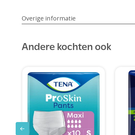
Overige informatie
Andere kochten ook