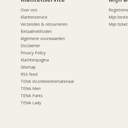
Over ons
Registrere
Klantenservice
Mijn beste
Verzenden & retourneren
Mijn ticket
Betaalmethoden
Algemene voorwaarden
Disclaimer
Privacy Policy
Klachtenpagina
Sitemap
RSS-feed
TENA Incontinentiemateriaal
TENA Men
TENA Pants
TENA Lady