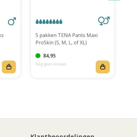
stuks
5 pakken TENA Pants Maxi
ProSkin (S, M, L, of XL)
84,95
Nog geen reviews
Nog
Klantbeoordelingen