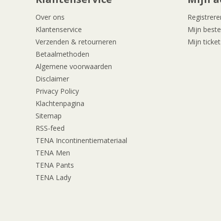
Over ons
Registrere
Klantenservice
Mijn beste
Verzenden & retourneren
Mijn ticket
Betaalmethoden
Algemene voorwaarden
Disclaimer
Privacy Policy
Klachtenpagina
Sitemap
RSS-feed
TENA Incontinentiemateriaal
TENA Men
TENA Pants
TENA Lady