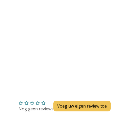
Huidverzorging
Depend
Depend voor Mannen
Depend voor Vrouwen
Depend Slip
Dieetvoeding
Verschillende soorten incontinentie
Kenniscentrum
Abonnement
Voeg uw eigen review toe
Nog geen reviews