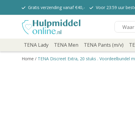
Gratis verzending vanaf €40,-
Voor 23:59 uur best
TENA Lady
TENA Discreet inlegkruisjes
TENA Discreet verbanden
TENA Lady Pants
TENA Men
TENA Pants (m/v)
TENA Lady
TENA Men
TENA Pants (m/v)
TE
Voordeelverpakkingen
TENA Pants Normal
Home
/
TENA Discreet Extra, 20 stuks . Voordeelbundel m
TENA Pants Maxi
TENA Pants Super
TENA Pants Plus
TENA Flex
TENA Slip
TENA Overig
TENA Comfort
TENA Fix
TENA Bed
Verzorging
Verzorgend wassen