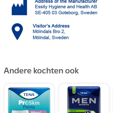
Andere kochten ook