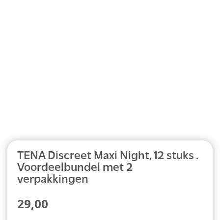
Abonnement
TENA Discreet Maxi Night, 12 stuks .
Voordeelbundel met 2
verpakkingen
29,00