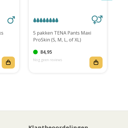
stuks
5 pakken TENA Pants Maxi
TEN
ProSkin (S, M, L, of XL)
stu
84,95
Nog geen reviews
Nog
Klantbeoordelingen