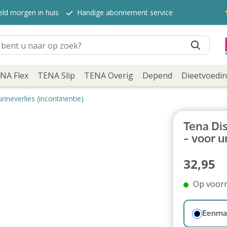
eld morgen in huis
Handige abonnement service
NA Flex
TENA Slip
TENA Overig
Depend
Dieetvoedi
ineverlies (incontinentie)
Tena Di
- voor u
32,95
Op voor
Eenmal