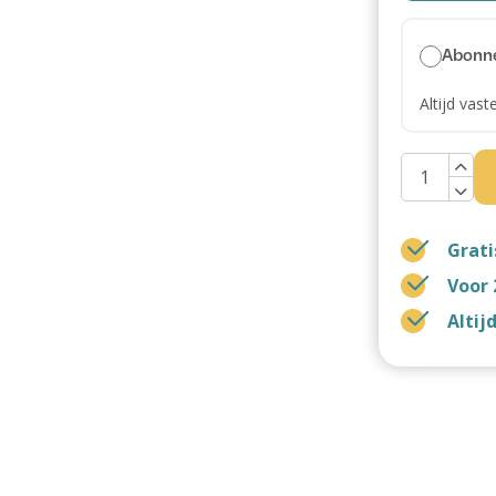
Abonn
Altijd vast
Grati
Voor 
Altij