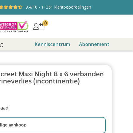
9.4
/10
-
11351
klantbeoordelingen
0
ng
Kenniscentrum
Abonnement
screet Maxi Night 8 x 6 verbanden
rineverlies (incontinentie)
raad
ige aankoop