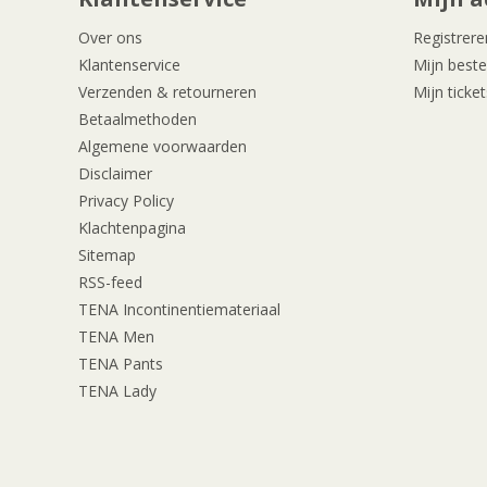
Over ons
Registrere
Klantenservice
Mijn beste
Verzenden & retourneren
Mijn ticket
Betaalmethoden
Algemene voorwaarden
Disclaimer
Privacy Policy
Klachtenpagina
Sitemap
RSS-feed
TENA Incontinentiemateriaal
TENA Men
TENA Pants
TENA Lady