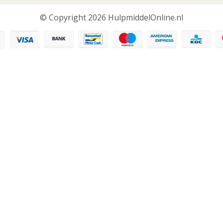
© Copyright 2026 HulpmiddelOnline.nl