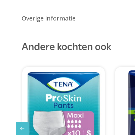
Overige informatie
Andere kochten ook