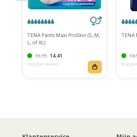
uks
TENA Pants Maxi ProSkin (S, M,
L, of XL)
16,95
14,41
14,
Nog geen reviews
Nog geen
Klantenservice
Mijn a