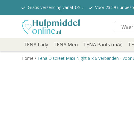
Gratis verzending vanaf €40,-
Voor 23:59 uur best
TENA Lady
TENA Discreet inlegkruisjes
TENA Discreet verbanden
TENA Lady Pants
TENA Men
TENA Pants (m/v)
TENA Lady
TENA Men
TENA Pants (m/v)
TE
Voordeelverpakkingen
TENA Pants Normal
Home
/
Tena Discreet Maxi Night 8 x 6 verbanden - voor ur
TENA Pants Maxi
TENA Pants Super
TENA Pants Plus
TENA Flex
TENA Slip
TENA Overig
TENA Comfort
TENA Fix
TENA Bed
Verzorging
Verzorgend wassen