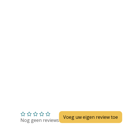
Huidverzorging
Depend
Depend voor Mannen
Depend voor Vrouwen
Depend Slip
Dieetvoeding
Verschillende soorten incontinentie
Kenniscentrum
Abonnement
Voeg uw eigen review toe
Nog geen reviews