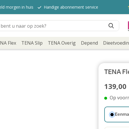
eld morgen in huis
Handige abonnement service
NA Flex
TENA Slip
TENA Overig
Depend
Dieetvoedi
TENA Fl
139,00
Op voor
Eenmal