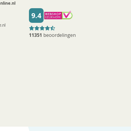
line.nl
9.4
.nl
11351
beoordelingen