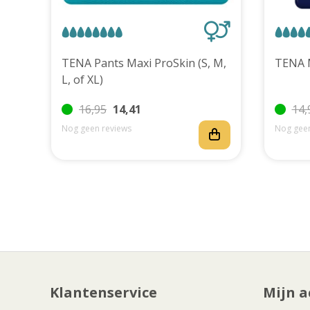
uks
TENA Pants Maxi ProSkin (S, M,
L, of XL)
16,95
14,41
14,
Nog geen reviews
Nog geen
Klantenservice
Mijn a