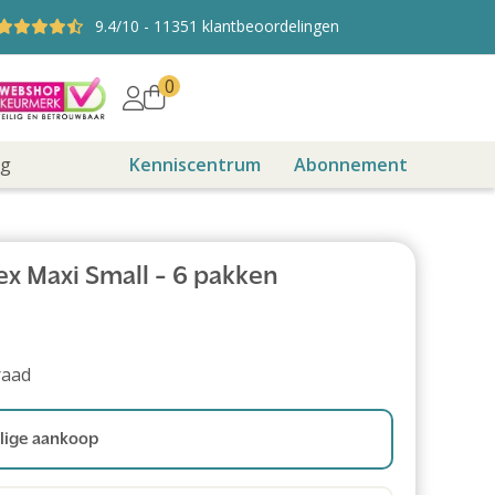
9.4
/10
-
11351
klantbeoordelingen
0
ng
Kenniscentrum
Abonnement
ex Maxi Small - 6 pakken
raad
ige aankoop