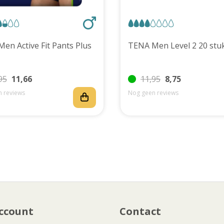
TENA Men Active Fit Pants Plus
TENA Men Level 2 20 
95
11,66
11,95
8,75
 reviews
Nog geen reviews
ccount
Contact