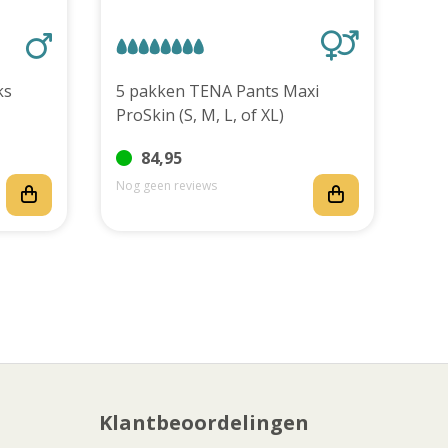
stuks
5 pakken TENA Pants Maxi
TEN
ProSkin (S, M, L, of XL)
stu
84,95
Nog geen reviews
Nog
Klantbeoordelingen