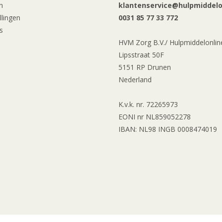
n
klantenservice@hulpmiddelon
llingen
0031 85 77 33 772
s
HVM Zorg B.V./ Hulpmiddelonline
Lipsstraat 50F
5151 RP Drunen
Nederland
K.v.k. nr. 72265973
EONI nr NL859052278
IBAN: NL98 INGB 0008474019