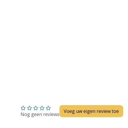
Huidverzorging
Depend
Depend voor Mannen
Depend voor Vrouwen
Depend Slip
Dieetvoeding
Verschillende soorten incontinentie
Kenniscentrum
Abonnement
Voeg uw eigen review toe
Nog geen reviews