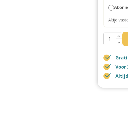
Abonn
Altijd vast
Grati
Voor 
Altij