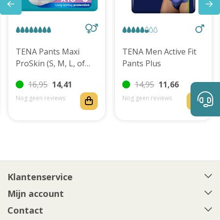
TENA Pants Maxi
TENA Men Active Fit
ProSkin (S, M, L, of
Pants Plus
XL)
16,95
14,41
14,95
11,66
Nog geen reviews
Nog geen reviews
Klantenservice
Mijn account
Contact