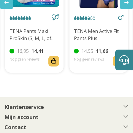
TENA Pants Maxi
TENA Men Active Fit
ProSkin (S, M, L, of
Pants Plus
XL)
16,95
14,41
14,95
11,66
Nog geen reviews
Nog geen reviews
Klantenservice
Mijn account
Contact