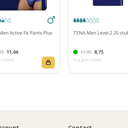
TENA Men Active Fit Pants Plus
TENA Men Level 2 20 
95
11,66
11,95
8,75
 reviews
Nog geen reviews
ccount
Contact