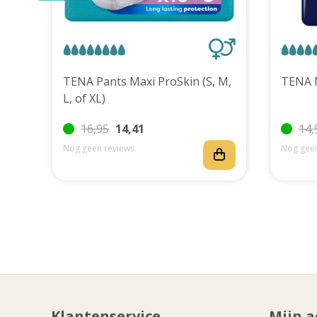
uks
TENA Pants Maxi ProSkin (S, M,
L, of XL)
16,95
14,41
14,
Nog geen reviews
Nog geen
Klantenservice
Mijn a