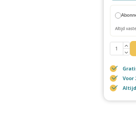
Abonn
Altijd vast
Grati
Voor 
Altij