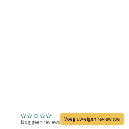
Huidverzorging
Depend
Depend voor Mannen
Depend voor Vrouwen
Depend Slip
Dieetvoeding
Verschillende soorten incontinentie
Kenniscentrum
Abonnement
Voeg uw eigen review toe
Nog geen reviews