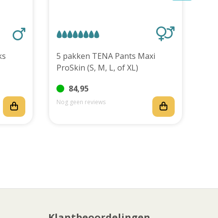
stuks
5 pakken TENA Pants Maxi
TEN
ProSkin (S, M, L, of XL)
stu
84,95
Nog geen reviews
Nog
Klantbeoordelingen