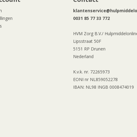
n
klantenservice@hulpmiddelon
llingen
0031 85 77 33 772
s
HVM Zorg B.V./ Hulpmiddelonline
Lipsstraat 50F
5151 RP Drunen
Nederland
K.v.k. nr. 72265973
EONI nr NL859052278
IBAN: NL98 INGB 0008474019