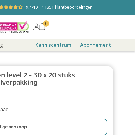
9.4
/10
-
11351
klantbeoordelingen
0
ng
Kenniscentrum
Abonnement
 level 2 - 30 x 20 stuks
lverpakking
raad
ige aankoop