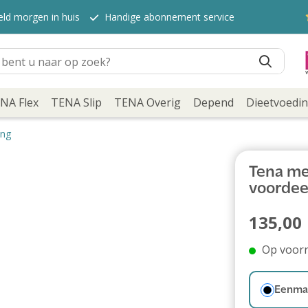
eld morgen in huis
Handige abonnement service
NA Flex
TENA Slip
TENA Overig
Depend
Dieetvoedi
ing
Tena men
voordee
135,00
Op voor
Eenmal