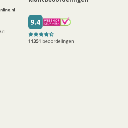
line.nl
9.4
.nl
11351
beoordelingen