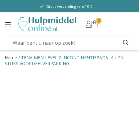
Gratis verzending vanaf €40,-
0
TENA Lady
TENA Men
TENA Pants (m/v)
TENA Flex
Home
/
TENA MEN LEVEL 2 INCONTINENTIEPADS- 4 x 20
STUKS VOORDEELVERPAKKING
TENA Slip
TENA Overig
Depend
Dieetvoeding
Verschillende soorten
incontinentie
Kenniscentrum