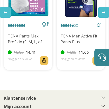
TENA Pants Maxi
TENA Men Active Fit
ProSkin (S, M, L, of
Pants Plus
XL)
16,95
14,41
14,95
11,66
Nog geen reviews
Nog geen reviews
Klantenservice
Mijn account