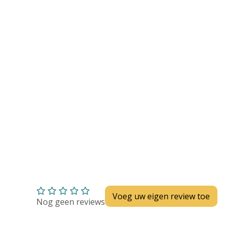
Huidverzorging
Depend
Depend voor Mannen
Depend voor Vrouwen
Depend Slip
Dieetvoeding
Verschillende soorten incontinentie
Kenniscentrum
Abonnement
Voeg uw eigen review toe
Nog geen reviews