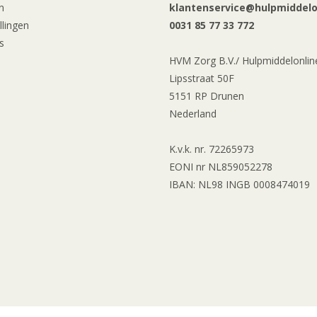
n
klantenservice@hulpmiddelon
llingen
0031 85 77 33 772
s
HVM Zorg B.V./ Hulpmiddelonline
Lipsstraat 50F
5151 RP Drunen
Nederland
K.v.k. nr. 72265973
EONI nr NL859052278
IBAN: NL98 INGB 0008474019