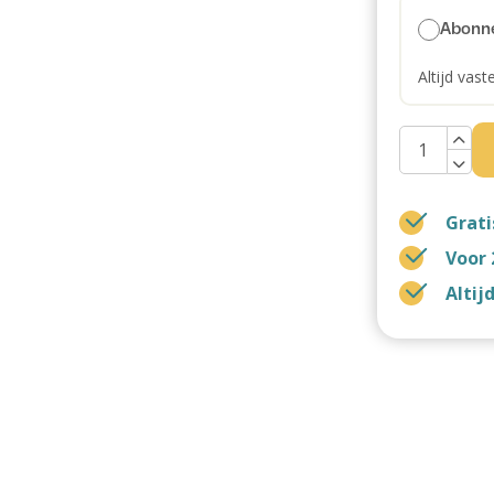
Abonn
Altijd vast
Grati
Voor 
Altij