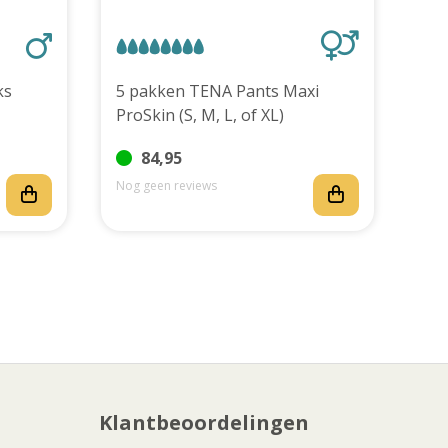
stuks
5 pakken TENA Pants Maxi
ProSkin (S, M, L, of XL)
84,95
Nog geen reviews
Nog
Klantbeoordelingen