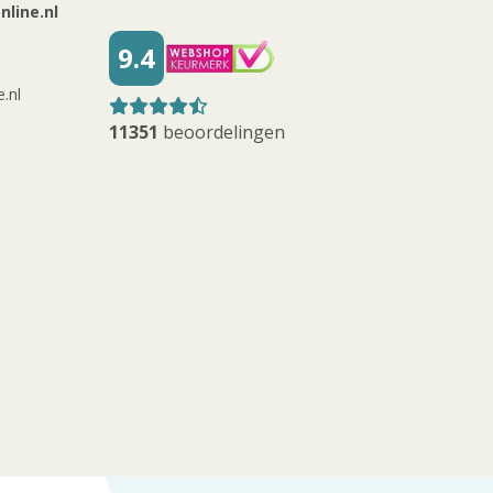
line.nl
9.4
.nl
11351
beoordelingen