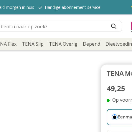
eld morgen in huis
Handige abonnement service
NA Flex
TENA Slip
TENA Overig
Depend
Dieetvoedi
TENA Me
49,25
Op voor
Eenmal