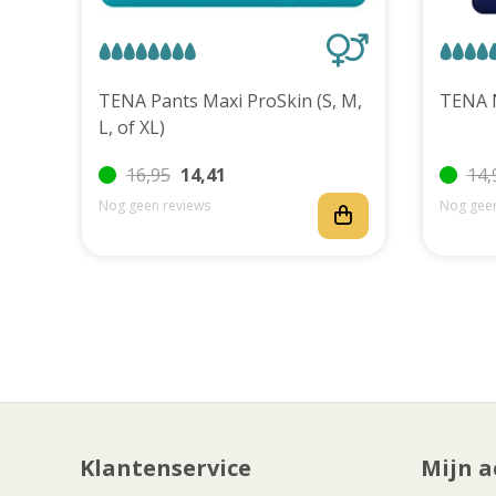
uks
TENA Pants Maxi ProSkin (S, M,
L, of XL)
16,95
14,41
14,
Nog geen reviews
Nog geen
Klantenservice
Mijn a