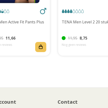
TENA Men Active Fit Pants Plus
TENA Men Level 2 20 
95
11,66
11,95
8,75
 reviews
Nog geen reviews
ccount
Contact