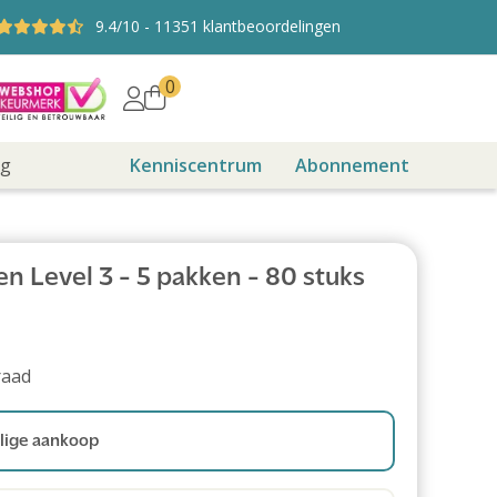
9.4
/10
-
11351
klantbeoordelingen
0
ng
Kenniscentrum
Abonnement
n Level 3 - 5 pakken - 80 stuks
raad
ige aankoop