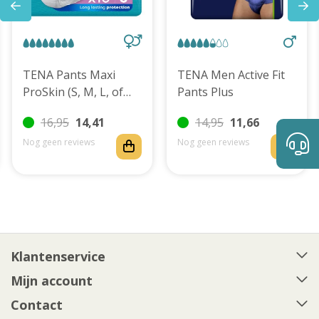
TENA Pants Maxi
TENA Men Active Fit
ProSkin (S, M, L, of
Pants Plus
XL)
16,95
14,41
14,95
11,66
Nog geen reviews
Nog geen reviews
Klantenservice
Mijn account
Contact