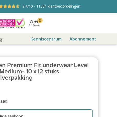
9.4
/10
-
11351
klantbeoordelingen
0
ng
Kenniscentrum
Abonnement
n Premium Fit underwear Level
Medium- 10 x 12 stuks
lverpakking
raad
ige aankoop