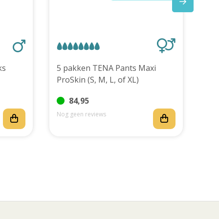
stuks
5 pakken TENA Pants Maxi
ProSkin (S, M, L, of XL)
84,95
Nog geen reviews
Nog