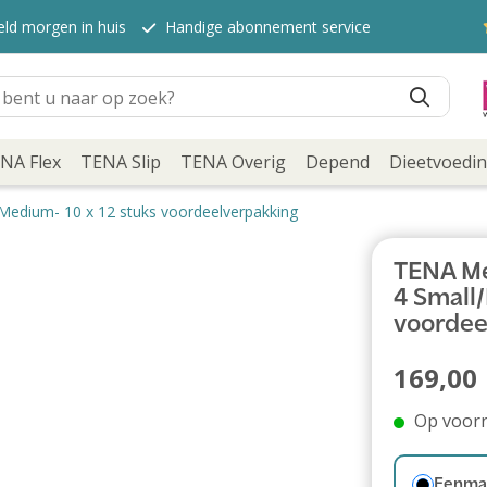
eld morgen in huis
Handige abonnement service
NA Flex
TENA Slip
TENA Overig
Depend
Dieetvoedi
Medium- 10 x 12 stuks voordeelverpakking
TENA Me
4 Small/
voordee
169,00
Op voor
Eenmal