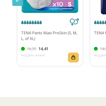
uks
TENA Pants Maxi ProSkin (S, M,
L, of XL)
16,95
14,41
14,
Nog geen reviews
Nog geen