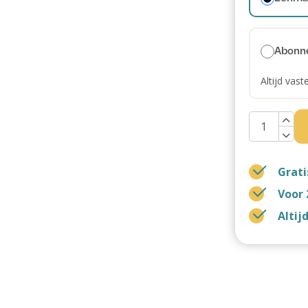
Abonn
Altijd vast
Grati
Voor 
Altij