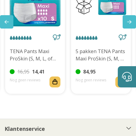
TENA Pants Maxi
5 pakken TENA Pants
ProSkin (S, M, L, of
Maxi ProSkin (S, M, L,
XL)
of XL)
16,95
14,41
84,95
Nog geen reviews
Nog geen reviews
Klantenservice