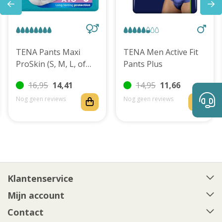
TENA Pants Maxi
TENA Men Active Fit
ProSkin (S, M, L, of
Pants Plus
XL)
16,95
14,41
14,95
11,66
Nog geen reviews
Nog geen reviews
Klantenservice
Mijn account
Contact