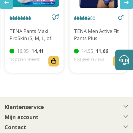
TENA Pants Maxi
TENA Men Active Fit
ProSkin (S, M, L, of
Pants Plus
XL)
16,95
14,41
14,95
11,66
Nog geen reviews
Nog geen reviews
Klantenservice
Mijn account
Contact