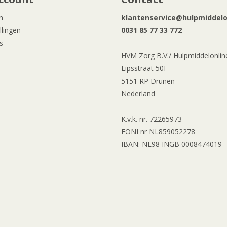
n
klantenservice@hulpmiddelon
llingen
0031 85 77 33 772
s
HVM Zorg B.V./ Hulpmiddelonline
Lipsstraat 50F
5151 RP Drunen
Nederland
K.v.k. nr. 72265973
EONI nr NL859052278
IBAN: NL98 INGB 0008474019