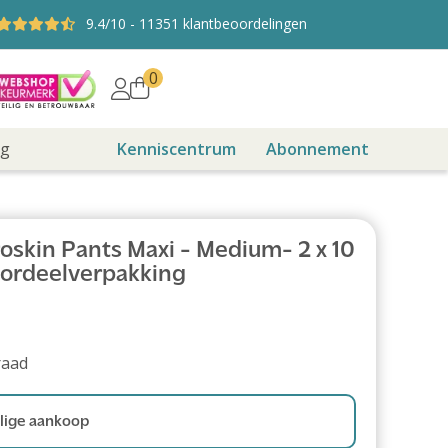
9.4
/10
-
11351
klantbeoordelingen
0
ng
Kenniscentrum
Abonnement
oskin Pants Maxi - Medium- 2 x 10
oordeelverpakking
raad
ige aankoop