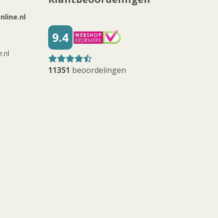
line.nl
9.4
.nl
11351
beoordelingen