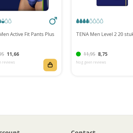
TENA Men Active Fit Pants Plus
TENA Men Level 2 20 
95
11,66
11,95
8,75
 reviews
Nog geen reviews
ccount
Contact