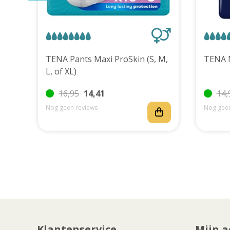
uks
TENA Pants Maxi ProSkin (S, M,
L, of XL)
16,95
14,41
14,
Nog geen reviews
Nog geen
Klantenservice
Mijn a