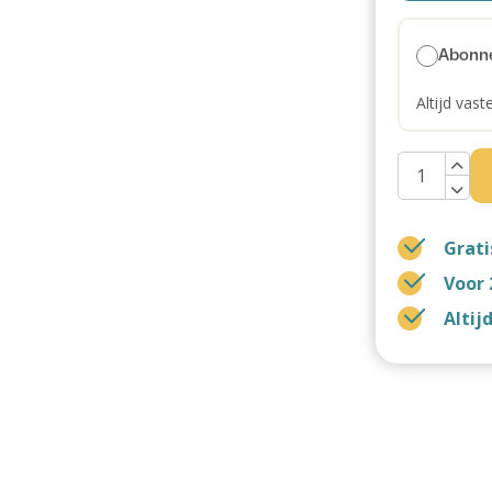
Abonn
Altijd vast
Grati
Voor 
Altij