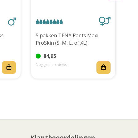
stuks
5 pakken TENA Pants Maxi
TEN
ProSkin (S, M, L, of XL)
stu
84,95
Nog geen reviews
Nog
Klantbeoordelingen