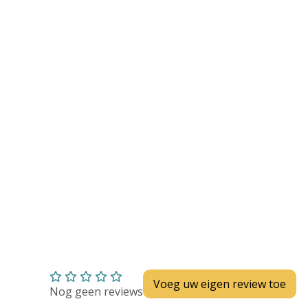
Huidverzorging
Depend
Depend voor Mannen
Depend voor Vrouwen
Depend Slip
Dieetvoeding
Verschillende soorten incontinentie
Kenniscentrum
Abonnement
Voeg uw eigen review toe
Nog geen reviews