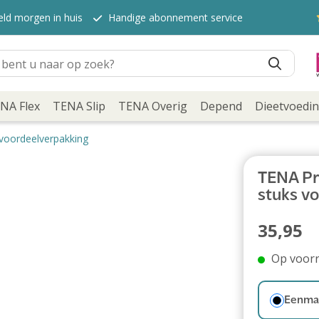
eld morgen in huis
Handige abonnement service
NA Flex
TENA Slip
TENA Overig
Depend
Dieetvoedi
 voordeelverpakking
TENA Pr
stuks v
35,95
Op voor
Eenmal