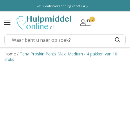
Gratis verzending vanaf €40,-
0
TENA Lady
TENA Men
TENA Pants (m/v)
TENA Flex
Home
/
Tena Proskin Pants Maxi Medium - 4 pakken van 10
stuks
TENA Slip
TENA Overig
Depend
Dieetvoeding
Verschillende soorten
incontinentie
Kenniscentrum