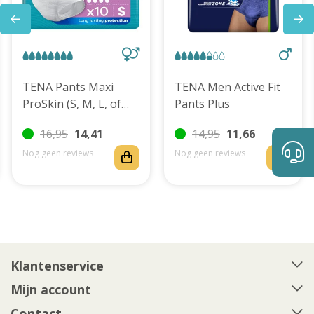
TENA Pants Maxi
TENA Men Active Fit
ProSkin (S, M, L, of
Pants Plus
XL)
16,95
14,41
14,95
11,66
Nog geen reviews
Nog geen reviews
Klantenservice
Mijn account
Contact