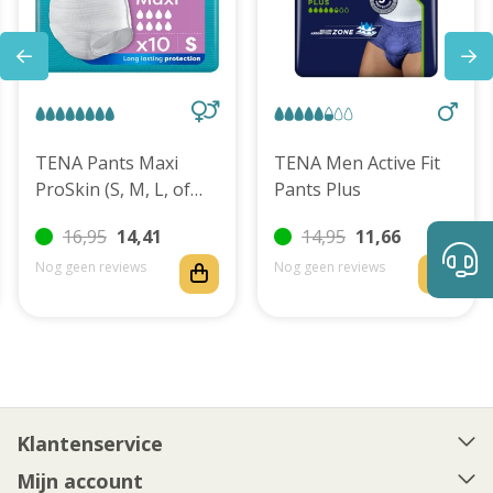
TENA Pants Maxi
TENA Men Active Fit
ProSkin (S, M, L, of
Pants Plus
XL)
16,95
14,41
14,95
11,66
Nog geen reviews
Nog geen reviews
Klantenservice
Mijn account