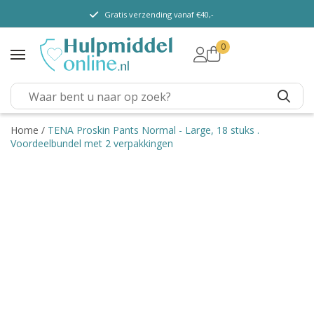
Gratis verzending vanaf €40,-
0
TENA Lady
TENA Men
TENA Pants (m/v)
TENA Flex
Home
/
TENA Proskin Pants Normal - Large, 18 stuks .
Voordeelbundel met 2 verpakkingen
TENA Slip
TENA Overig
Depend
Dieetvoeding
Verschillende soorten
incontinentie
Kenniscentrum