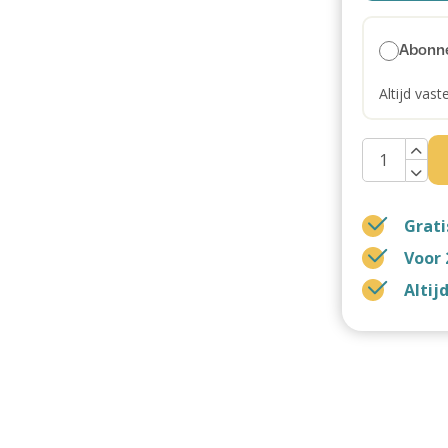
Abonn
Altijd vast
Grati
Voor 
Altij