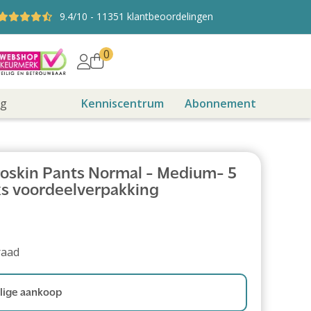
9.4
/10
-
11351
klantbeoordelingen
0
ng
Kenniscentrum
Abonnement
oskin Pants Normal - Medium- 5
uks voordeelverpakking
raad
ige aankoop