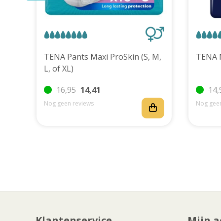
uks
TENA Pants Maxi ProSkin (S, M,
L, of XL)
16,95
14,41
14,
Nog geen reviews
Nog geen
Klantenservice
Mijn a