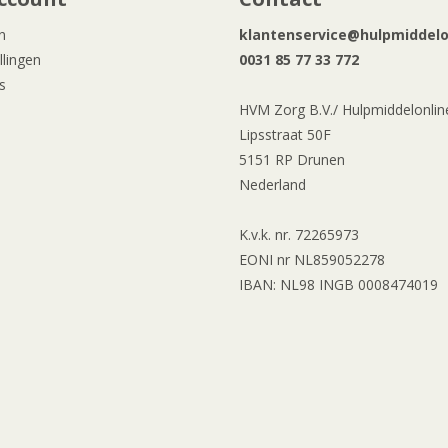
n
klantenservice@hulpmiddelon
llingen
0031 85 77 33 772
s
HVM Zorg B.V./ Hulpmiddelonline
Lipsstraat 50F
5151 RP Drunen
Nederland
K.v.k. nr. 72265973
EONI nr NL859052278
IBAN: NL98 INGB 0008474019