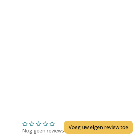
Huidverzorging
Depend
Depend voor Mannen
Depend voor Vrouwen
Depend Slip
Dieetvoeding
Verschillende soorten incontinentie
Kenniscentrum
Abonnement
Voeg uw eigen review toe
Nog geen reviews