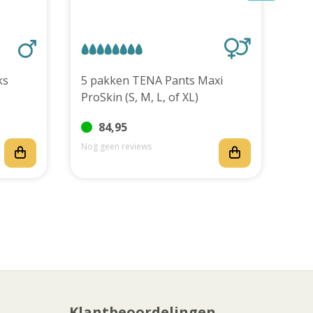
stuks
5 pakken TENA Pants Maxi
TEN
ProSkin (S, M, L, of XL)
stu
84,95
Nog geen reviews
Nog
Klantbeoordelingen