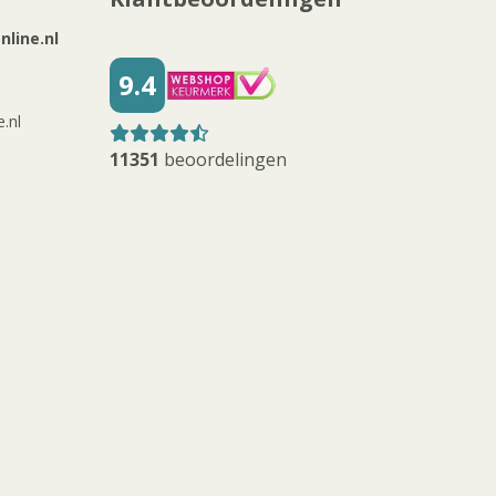
line.nl
9.4
.nl
11351
beoordelingen