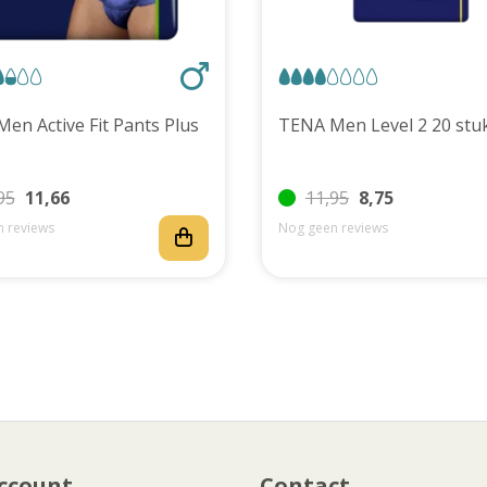
TENA Men Active Fit Pants Plus
TENA Men Level 2 20 
95
11,66
11,95
8,75
 reviews
Nog geen reviews
ccount
Contact