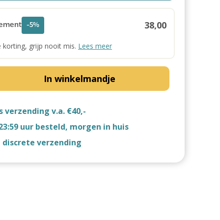
38,00
ement
-5%
e korting, grijp nooit mis.
Lees meer
In winkelmandje
s verzending v.a. €40,-
23:59 uur besteld, morgen in huis
d discrete verzending