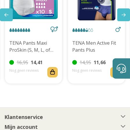
TENA Pants Maxi
TENA Men Active Fit
ProSkin (S, M, L, of
Pants Plus
XL)
16,95
14,41
14,95
11,66
Nog geen reviews
Nog geen reviews
Klantenservice
Mijn account