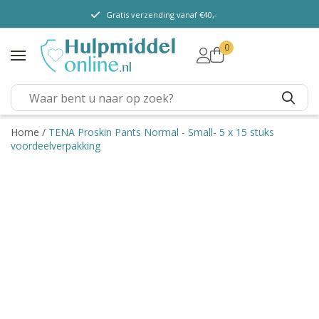
Gratis verzending vanaf €40,-
0
TENA Lady
TENA Men
TENA Pants (m/v)
TENA Flex
Home
/
TENA Proskin Pants Normal - Small- 5 x 15 stuks
voordeelverpakking
TENA Slip
TENA Overig
Depend
Dieetvoeding
Verschillende soorten
incontinentie
Kenniscentrum