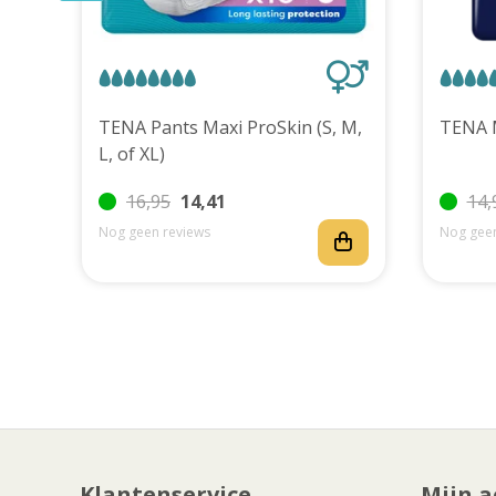
uks
TENA Pants Maxi ProSkin (S, M,
L, of XL)
16,95
14,41
14,
Nog geen reviews
Nog geen
Klantenservice
Mijn a