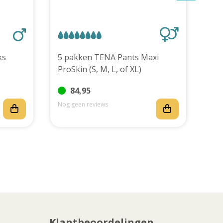
stuks
5 pakken TENA Pants Maxi
TEN
ProSkin (S, M, L, of XL)
stu
84,95
Nog geen reviews
Nog
Klantbeoordelingen