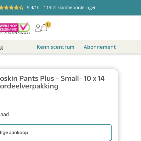
9.4
/10
-
11351
klantbeoordelingen
0
ng
Kenniscentrum
Abonnement
skin Pants Plus - Small- 10 x 14
oordeelverpakking
raad
ige aankoop