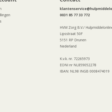
n
klantenservice@hulpmiddelon
llingen
0031 85 77 33 772
s
HVM Zorg B.V./ Hulpmiddelonline
Lipsstraat 50F
5151 RP Drunen
Nederland
K.v.k. nr. 72265973
EONI nr NL859052278
IBAN: NL98 INGB 0008474019