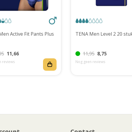
TENA Men Active Fit Pants Plus
TENA Men Level 2 20 
95
11,66
11,95
8,75
 reviews
Nog geen reviews
ccount
Contact