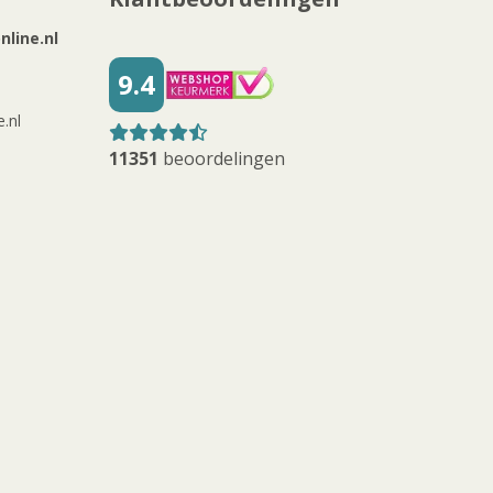
line.nl
9.4
.nl
11351
beoordelingen