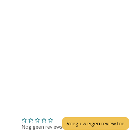
Huidverzorging
Depend
Depend voor Mannen
Depend voor Vrouwen
Depend Slip
Dieetvoeding
Verschillende soorten incontinentie
Kenniscentrum
Abonnement
Voeg uw eigen review toe
Nog geen reviews