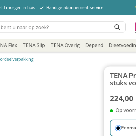
eld morgen in huis
Handige abonnement service
NA Flex
TENA Slip
TENA Overig
Depend
Dieetvoedi
oordeelverpakking
TENA Pro
stuks v
224,00
Op voor
Eenmal