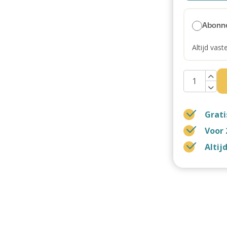
Abonn
Altijd vast
Grati
Voor 
Altij