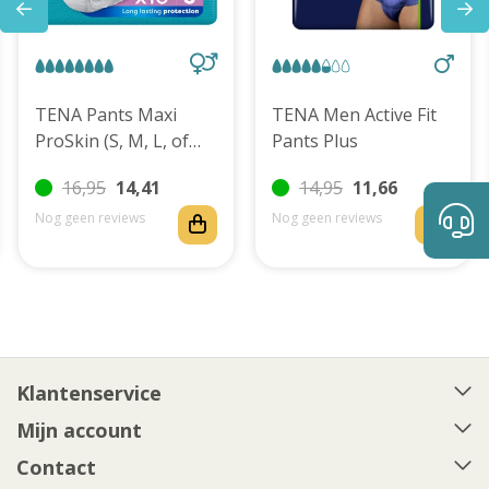
TENA Pants Maxi
TENA Men Active Fit
ProSkin (S, M, L, of
Pants Plus
XL)
16,95
14,41
14,95
11,66
Nog geen reviews
Nog geen reviews
Klantenservice
Mijn account
Contact