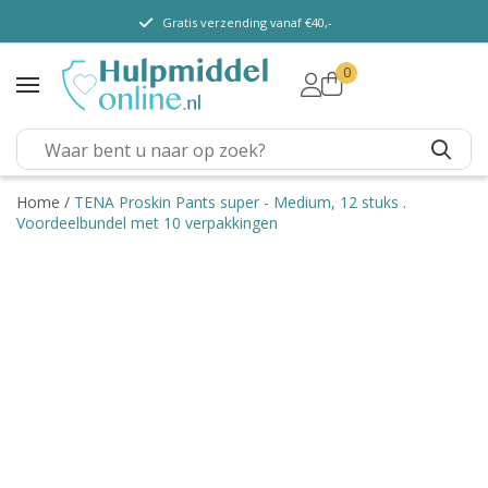
Gratis verzending vanaf €40,-
0
TENA Lady
TENA Men
TENA Pants (m/v)
TENA Flex
Home
/
TENA Proskin Pants super - Medium, 12 stuks .
Voordeelbundel met 10 verpakkingen
TENA Slip
TENA Overig
Depend
Dieetvoeding
Verschillende soorten
incontinentie
Kenniscentrum