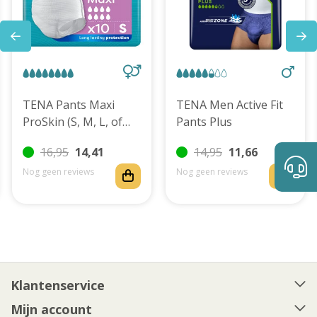
TENA Pants Maxi
TENA Men Active Fit
ProSkin (S, M, L, of
Pants Plus
XL)
16,95
14,41
14,95
11,66
Nog geen reviews
Nog geen reviews
Klantenservice
Mijn account