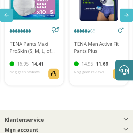
TENA Pants Maxi
TENA Men Active Fit
ProSkin (S, M, L, of
Pants Plus
XL)
16,95
14,41
14,95
11,66
Nog geen reviews
Nog geen reviews
Klantenservice
Mijn account