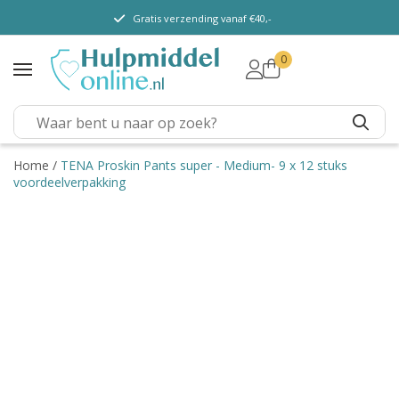
Gratis verzending vanaf €40,-
0
TENA Lady
TENA Men
TENA Pants (m/v)
TENA Flex
Home
/
TENA Proskin Pants super - Medium- 9 x 12 stuks
voordeelverpakking
TENA Slip
TENA Overig
Depend
Dieetvoeding
Verschillende soorten
incontinentie
Kenniscentrum