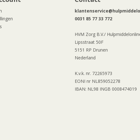
n
klantenservice@hulpmiddelon
llingen
0031 85 77 33 772
s
HVM Zorg B.V./ Hulpmiddelonline
Lipsstraat 50F
5151 RP Drunen
Nederland
K.v.k. nr. 72265973
EONI nr NL859052278
IBAN: NL98 INGB 0008474019