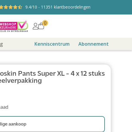
9.4
/10
-
11351
klantbeoordelingen
0
ng
Kenniscentrum
Abonnement
skin Pants Super XL - 4 x 12 stuks
eelverpakking
raad
ige aankoop