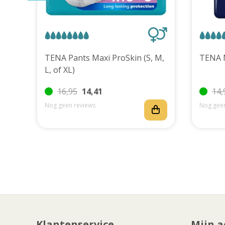
uks
TENA Pants Maxi ProSkin (S, M,
L, of XL)
16,95
14,41
14,
Nog geen reviews
Nog geen
Klantenservice
Mijn a