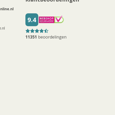
line.nl
9.4
.nl
11351
beoordelingen