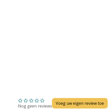
Huidverzorging
Depend
Depend voor Mannen
Depend voor Vrouwen
Depend Slip
Dieetvoeding
Verschillende soorten incontinentie
Kenniscentrum
Abonnement
Voeg uw eigen review toe
Nog geen reviews