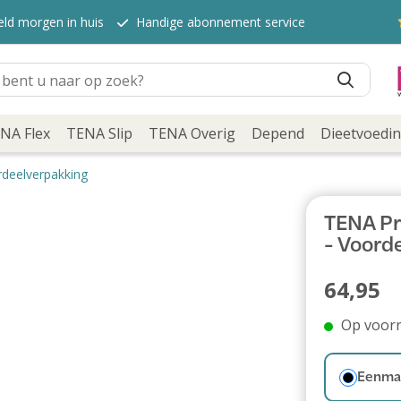
eld morgen in huis
Handige abonnement service
NA Flex
TENA Slip
TENA Overig
Depend
Dieetvoedi
rdeelverpakking
TENA Pro
- Voord
64,95
Op voor
Eenmal