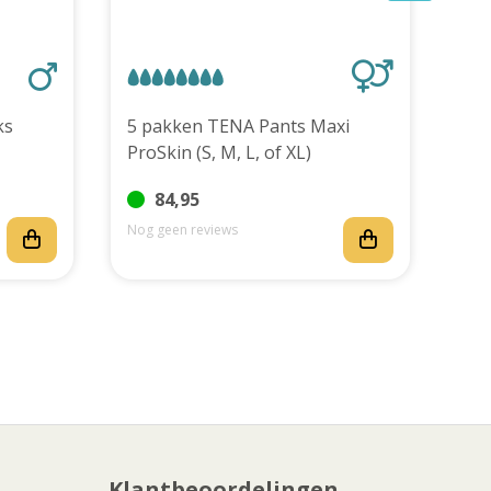
stuks
5 pakken TENA Pants Maxi
ProSkin (S, M, L, of XL)
84,95
Nog geen reviews
Nog
Klantbeoordelingen