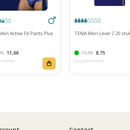
TENA Men Active Fit Pants Plus
TENA Men Level 2 20 
95
11,66
11,95
8,75
 reviews
Nog geen reviews
ccount
Contact