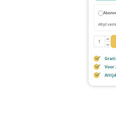
Abonn
Altijd vast
Grati
Voor 
Altij