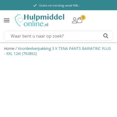
Gratis verzending vanaf €40,-
0
TENA Lady
TENA Men
TENA Pants (m/v)
TENA Flex
Home
/
Voordeelverpakking 3 X TENA PANTS BARIATRIC PLUS
- XXL 12st (792862)
TENA Slip
TENA Overig
Depend
Dieetvoeding
Verschillende soorten
incontinentie
Kenniscentrum