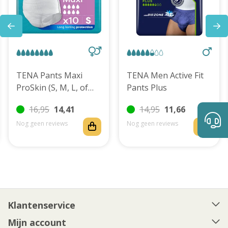
TENA Pants Maxi
TENA Men Active Fit
ProSkin (S, M, L, of
Pants Plus
XL)
16,95
14,41
14,95
11,66
Nog geen reviews
Nog geen reviews
Klantenservice
Mijn account