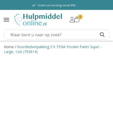
Gratis verzending vanaf €40,-
0
TENA Lady
TENA Men
TENA Pants (m/v)
TENA Flex
Home
/
Voordeelverpakking 3 X TENA Proskin Pants Super -
Large, 12st (793614)
TENA Slip
TENA Overig
Depend
Dieetvoeding
Verschillende soorten
incontinentie
Kenniscentrum