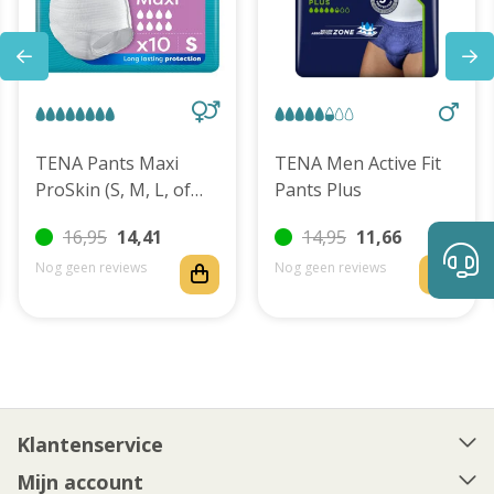
TENA Pants Maxi
TENA Men Active Fit
ProSkin (S, M, L, of
Pants Plus
XL)
16,95
14,41
14,95
11,66
Nog geen reviews
Nog geen reviews
Klantenservice
Mijn account