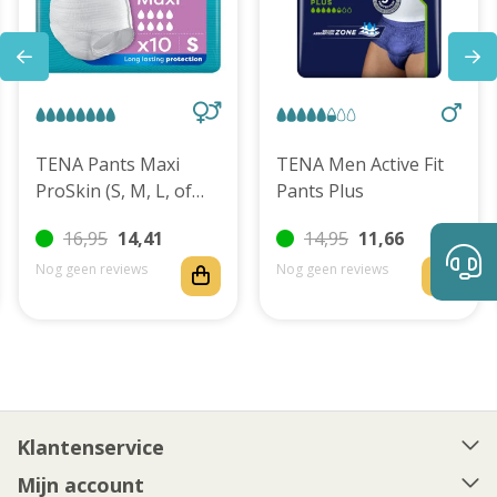
TENA Pants Maxi
TENA Men Active Fit
ProSkin (S, M, L, of
Pants Plus
XL)
16,95
14,41
14,95
11,66
Nog geen reviews
Nog geen reviews
Klantenservice
Mijn account