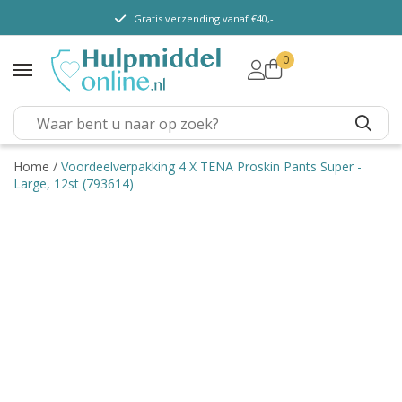
Gratis verzending vanaf €40,-
0
TENA Lady
TENA Men
TENA Pants (m/v)
TENA Flex
Home
/
Voordeelverpakking 4 X TENA Proskin Pants Super -
Large, 12st (793614)
TENA Slip
TENA Overig
Depend
Dieetvoeding
Verschillende soorten
incontinentie
Kenniscentrum