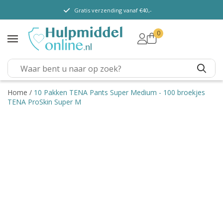
Gratis verzending vanaf €40,-
0
TENA Lady
TENA Men
TENA Pants (m/v)
TENA Flex
Home
/
10 Pakken TENA Pants Super Medium - 100 broekjes
TENA ProSkin Super M
TENA Slip
TENA Overig
Depend
Dieetvoeding
Verschillende soorten
incontinentie
Kenniscentrum