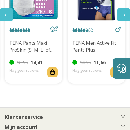
TENA Pants Maxi
TENA Men Active Fit
ProSkin (S, M, L, of
Pants Plus
XL)
16,95
14,41
14,95
11,66
Nog geen reviews
Nog geen reviews
Klantenservice
Mijn account