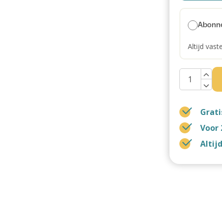
Abonn
Altijd vast
Grati
Voor 
Altij