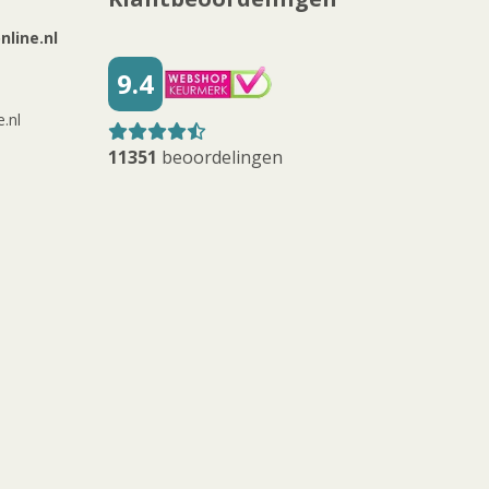
line.nl
9.4
.nl
11351
beoordelingen