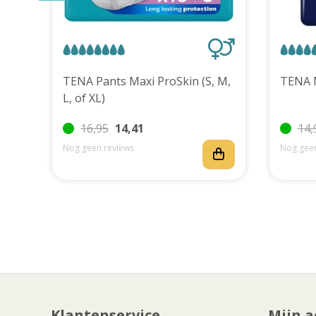
uks
TENA Pants Maxi ProSkin (S, M,
L, of XL)
16,95
14,41
14,
Nog geen reviews
Nog geen
Klantenservice
Mijn a