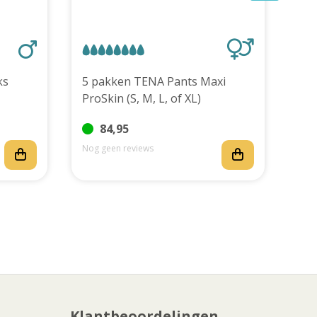
stuks
5 pakken TENA Pants Maxi
TEN
ProSkin (S, M, L, of XL)
stu
84,95
Nog geen reviews
Nog
Klantbeoordelingen