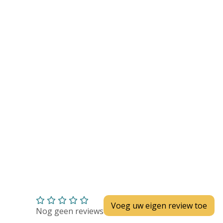
Huidverzorging
Depend
Depend voor Mannen
Depend voor Vrouwen
Depend Slip
Dieetvoeding
Verschillende soorten incontinentie
Kenniscentrum
Abonnement
Voeg uw eigen review toe
Nog geen reviews