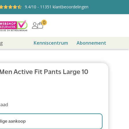
9.4
/10
-
11351
klantbeoordelingen
0
ng
Kenniscentrum
Abonnement
Men Active Fit Pants Large 10
raad
ige aankoop