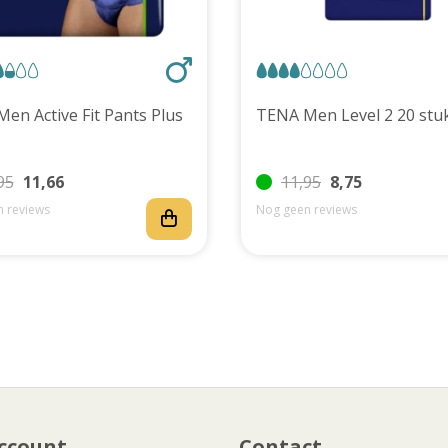
TENA Men Active Fit Pants Plus
TENA Men Level 2 20 
95
11,66
11,95
8,75
 reviews
Nog geen reviews
ccount
Contact