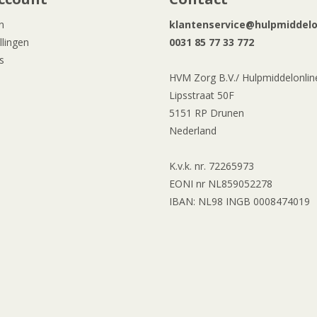
n
klantenservice@hulpmiddelon
llingen
0031 85 77 33 772
s
HVM Zorg B.V./ Hulpmiddelonline
Lipsstraat 50F
5151 RP Drunen
Nederland
K.v.k. nr. 72265973
EONI nr NL859052278
IBAN: NL98 INGB 0008474019