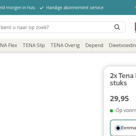
eld morgen in huis
Handige abonnement service
NA Flex
TENA Slip
TENA Overig
Depend
Dieetvoedi
2x Tena 
stuks
29,95
Op voor
Eenmal