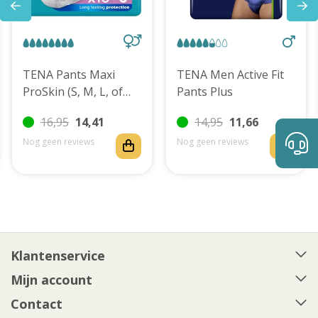
TENA Pants Maxi
TENA Men Active Fit
ProSkin (S, M, L, of
Pants Plus
XL)
16,95
14,41
14,95
11,66
Nog geen reviews
Nog geen reviews
Klantenservice
Mijn account
Contact