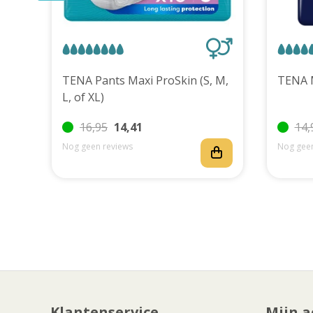
uks
TENA Pants Maxi ProSkin (S, M,
L, of XL)
16,95
14,41
14,
Nog geen reviews
Nog geen
Klantenservice
Mijn a