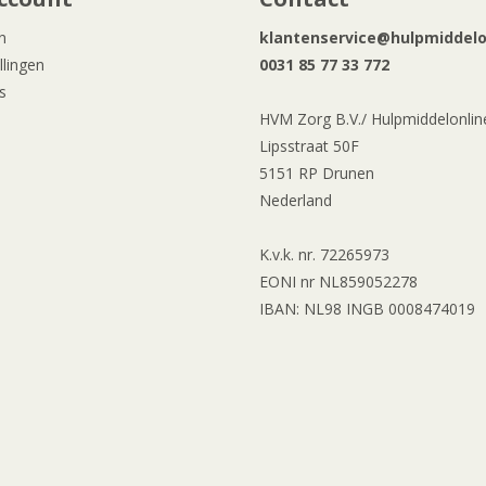
n
klantenservice@hulpmiddelon
llingen
0031 85 77 33 772
s
HVM Zorg B.V./ Hulpmiddelonline
Lipsstraat 50F
5151 RP Drunen
Nederland
K.v.k. nr. 72265973
EONI nr NL859052278
IBAN: NL98 INGB 0008474019