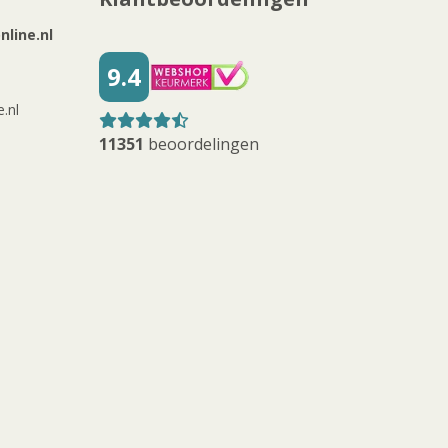
line.nl
9.4
.nl
11351
beoordelingen