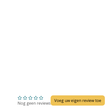
Huidverzorging
Depend
Depend voor Mannen
Depend voor Vrouwen
Depend Slip
Dieetvoeding
Verschillende soorten incontinentie
Kenniscentrum
Abonnement
Voeg uw eigen review toe
Nog geen reviews