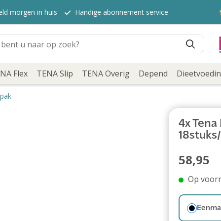
eld morgen in huis
Handige abonnement service
NA Flex
TENA Slip
TENA Overig
Depend
Dieetvoedi
/pak
4x Tena
18stuks
58,95
Op voor
Eenmal