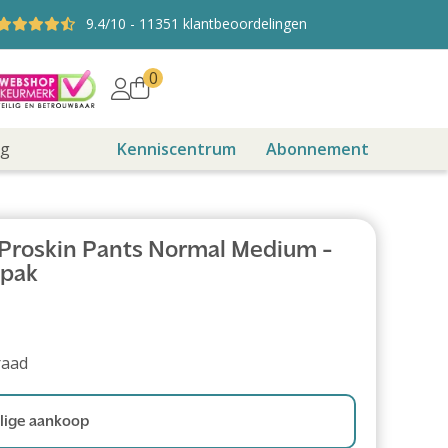
9.4
/10
-
11351
klantbeoordelingen
0
ng
Kenniscentrum
Abonnement
 Proskin Pants Normal Medium -
/pak
raad
ige aankoop