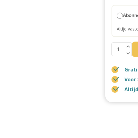
Abonn
Altijd vast
Grati
Voor 
Altij