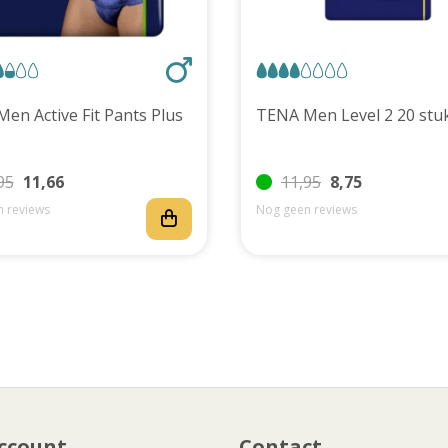
TENA Men Active Fit Pants Plus
TENA Men Level 2 20 
95
11,66
11,95
8,75
 reviews
Nog geen reviews
ccount
Contact