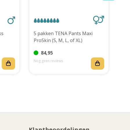
stuks
5 pakken TENA Pants Maxi
TEN
ProSkin (S, M, L, of XL)
stu
84,95
Nog geen reviews
Nog
Klantbeoordelingen