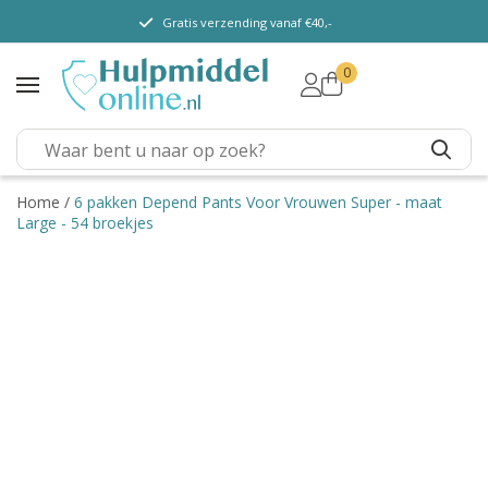
Gratis verzending vanaf €40,-
0
TENA Lady
TENA Men
TENA Pants (m/v)
TENA Flex
Home
/
6 pakken Depend Pants Voor Vrouwen Super - maat
Large - 54 broekjes
TENA Slip
TENA Overig
Depend
Dieetvoeding
Verschillende soorten
incontinentie
Kenniscentrum