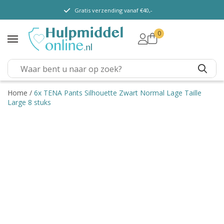
Gratis verzending vanaf €40,-
0
TENA Lady
TENA Men
TENA Pants (m/v)
TENA Flex
Home
/
6x TENA Pants Silhouette Zwart Normal Lage Taille
Large 8 stuks
TENA Slip
TENA Overig
Depend
Dieetvoeding
Verschillende soorten
incontinentie
Kenniscentrum