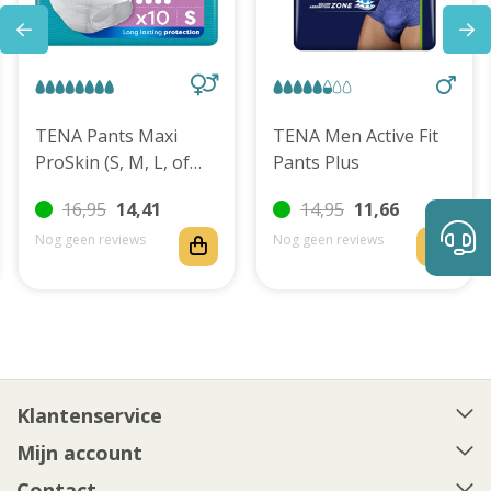
TENA Pants Maxi
TENA Men Active Fit
ProSkin (S, M, L, of
Pants Plus
XL)
16,95
14,41
14,95
11,66
Nog geen reviews
Nog geen reviews
Klantenservice
Mijn account
Contact