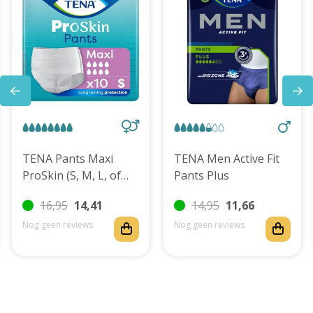
TENA Pants Maxi
TENA Men Active Fit
ProSkin (S, M, L, of
Pants Plus
XL)
16,95
14,41
14,95
11,66
Nog geen reviews
Nog geen reviews