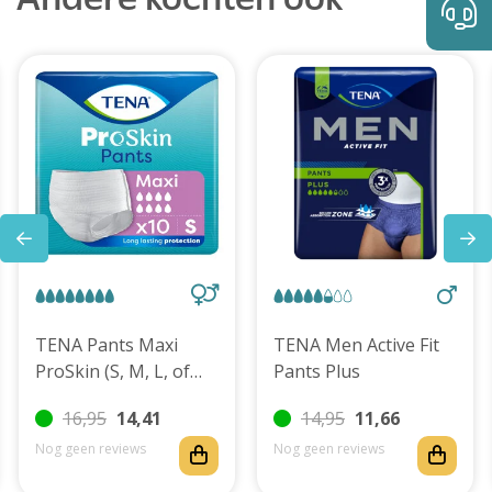
Andere kochten ook
TENA Pants Maxi
TENA Men Active Fit
ProSkin (S, M, L, of
Pants Plus
XL)
16,95
14,41
14,95
11,66
Nog geen reviews
Nog geen reviews