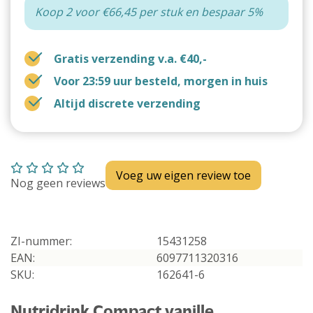
Koop 2 voor €66,45 per stuk en bespaar 5%
Gratis verzending v.a. €40,-
Voor 23:59 uur besteld, morgen in huis
Altijd discrete verzending
Voeg uw eigen review toe
Nog geen reviews
ZI-nummer:
15431258
EAN:
6097711320316
SKU:
162641-6
Nutridrink Compact vanille