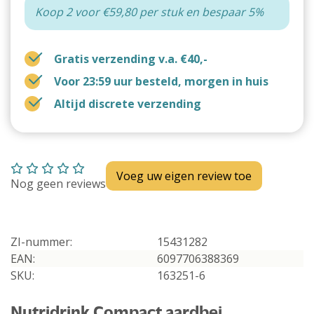
Koop 2 voor €59,80 per stuk en bespaar 5%
Gratis verzending v.a. €40,-
Voor 23:59 uur besteld, morgen in huis
Altijd discrete verzending
Voeg uw eigen review toe
Nog geen reviews
ZI-nummer:
15431282
EAN:
6097706388369
SKU:
163251-6
Nutridrink Compact aardbei