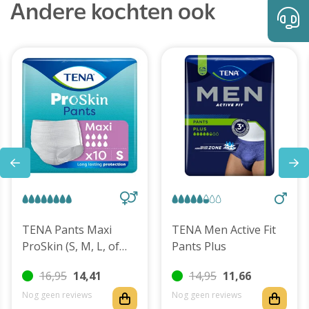
Andere kochten ook
TENA Pants Maxi
TENA Men Active Fit
ProSkin (S, M, L, of
Pants Plus
XL)
16,95
14,41
14,95
11,66
Nog geen reviews
Nog geen reviews