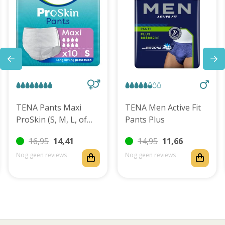
TENA Pants Maxi
TENA Men Active Fit
ProSkin (S, M, L, of
Pants Plus
XL)
16,95
14,41
14,95
11,66
Nog geen reviews
Nog geen reviews