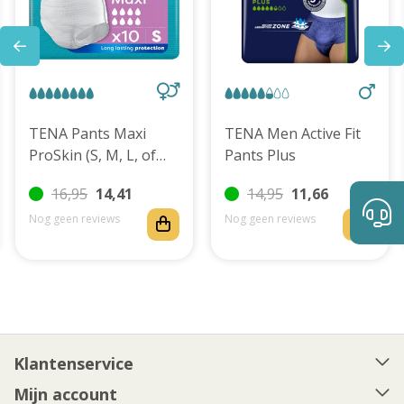
TENA Pants Maxi
TENA Men Active Fit
ProSkin (S, M, L, of
Pants Plus
XL)
16,95
14,41
14,95
11,66
Nog geen reviews
Nog geen reviews
Klantenservice
Mijn account