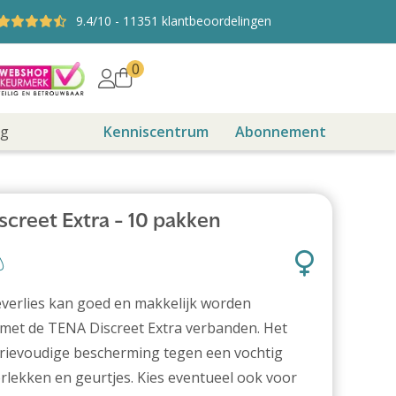
9.4
/10
-
11351
klantbeoordelingen
0
ng
Kenniscentrum
Abonnement
screet Extra - 10 pakken
everlies kan goed en makkelijk worden
met de TENA Discreet Extra verbanden. Het
drievoudige bescherming tegen een vochtig
rlekken en geurtjes. Kies eventueel ook voor