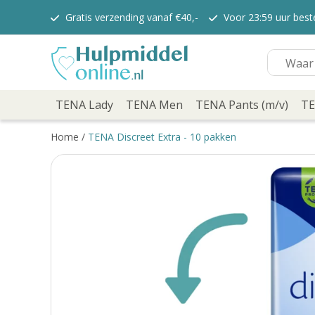
Gratis verzending vanaf €40,-
Voor 23:59 uur best
TENA Lady
TENA Discreet inlegkruisjes
TENA Discreet verbanden
TENA Lady Pants
TENA Men
TENA Pants (m/v)
TENA Lady
TENA Men
TENA Pants (m/v)
TE
Voordeelverpakkingen
TENA Pants Normal
Home
/
TENA Discreet Extra - 10 pakken
TENA Pants Maxi
TENA Pants Super
TENA Pants Plus
TENA Flex
TENA Slip
TENA Overig
TENA Comfort
TENA Fix
TENA Bed
Verzorging
Verzorgend wassen