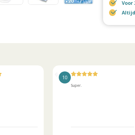
Voor 
Altij
10
Super.