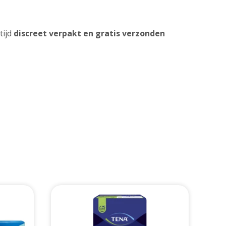
tijd
discreet verpakt en gratis verzonden