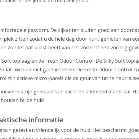
uidvriendelijkheid en huid veiligheid.
fortabele pasvorm. De zijkanten sluiten goed aan doordat 
n plek zitten zodat u de hele dag door kunt genieten van e
 zonder dat u last heeft van het vocht of een vochtig gevo
 Soft toplaag en de Fresh Odour Control. De Silky Soft topla
zodat uw huid niet gaat irriteren. De Fresh Odour Control zor
l zijn actieve micro-parels die de geur van urine neutralise
neverlies zijn gemaakt van zacht en ademend materiaal. Hie
houden bij de huid.
aktische informatie
isch getest en vriendelijk voor de huid. Het beschermt goed
ijn 34 cm lang waardoor ze ook veel vocht kunnen opnemen. 