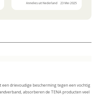
Annelies uit Nederland
23 Mei 2025
Lydi
t een drievoudige bescherming tegen een vochtig
 maandverband, absorberen de TENA producten veel