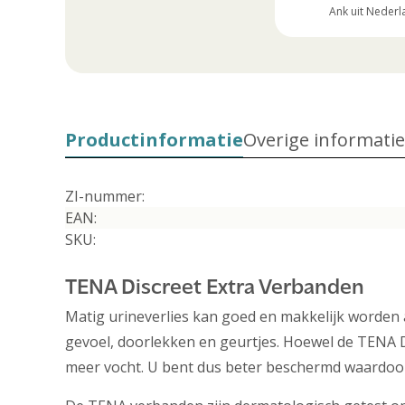
Nederland
2025
Ank uit Nederl
Productinformatie
Overige informatie
ZI-nummer:
EAN:
SKU:
TENA Discreet Extra Verbanden
Matig urineverlies kan goed en makkelijk worden
gevoel, doorlekken en geurtjes. Hoewel de TENA D
meer vocht. U bent dus beter beschermd waardoor