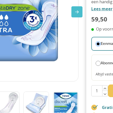
een handig
Lees meer
59,50
Op voor
Eenmal
Abonn
Altijd vast
Grati