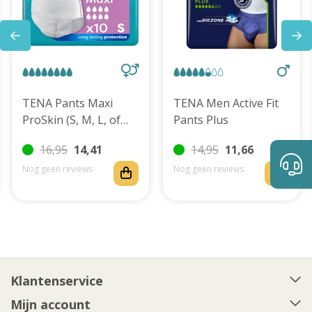
TENA Pants Maxi
TENA Men Active Fit
ProSkin (S, M, L, of
Pants Plus
XL)
16,95
14,41
14,95
11,66
Nog geen reviews
Nog geen reviews
Klantenservice
Mijn account