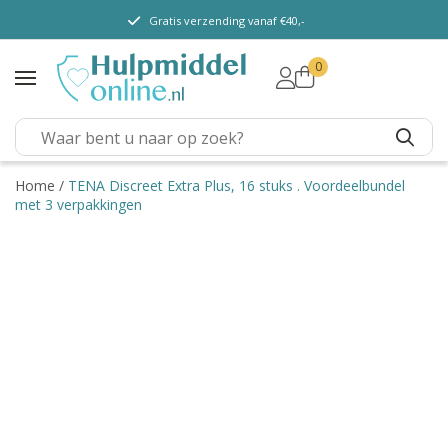
Gratis verzending vanaf €40,-
0
TENA Lady
TENA Men
TENA Pants (m/v)
TENA Flex
Home
/
TENA Discreet Extra Plus, 16 stuks . Voordeelbundel
met 3 verpakkingen
TENA Slip
TENA Overig
Depend
Dieetvoeding
Verschillende soorten
incontinentie
Kenniscentrum